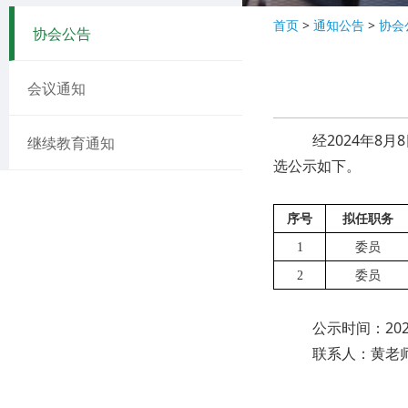
首页
>
通知公告
>
协会
协会公告
会议通知
经2024年
继续教育通知
选公示如下。
序号
拟任职务
1
委员
2
委员
公示时间：
20
联系人：黄老师，0