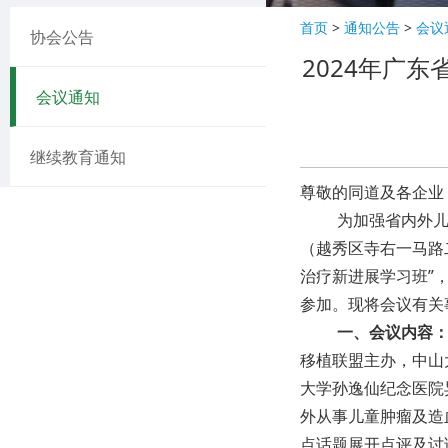
首页
>
通知公告
>
会议
协会公告
2024年广
会议通知
继续教育通知
尊敬的同道及各企业
为加强省内外
（越秀区寺右一马路
治疗新进展学习班
”
参加。现将会议有关
一、会议内容
移植联盟主办，中山
大学孙逸仙纪念医院
外从事儿童肿瘤及造
点话题展开点评及讨