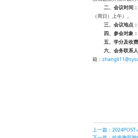
二、会议时间
（周日）上午
）。
三、会议地点
四、参会对象
五、
学分及
收
六、会务联系
箱：
z
hangli11@sysu
上一篇：2024POS
下一篇：岭南胸部肿